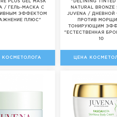
RE PLUS GEL MASK
"DELINING TINTED
A / ГЕЛЬ-МАСКА С
NATURAL BRONZE 
СИВНЫМ ЭФФЕКТОМ
JUVENA / ДНЕВНО
АЖНЕНИЕ ПЛЮС"
ПРОТИВ МОРЩИ
ТОНИРУЮЩИМ ЭФ
"ЕСТЕСТВЕННАЯ БРО
10
А КОСМЕТОЛОГА
ЦЕНА КОСМЕТО