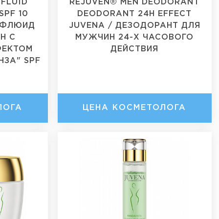
 FLUID
REJUVEN® MEN DEODORANT
SPF 10
DEODORANT 24H EFFECT
Й ФЛЮИД
JUVENA / ДЕЗОДОРАНТ ДЛЯ
Н С
МУЖЧИН 24-Х ЧАСОВОГО
ФЕКТОМ
ДЕЙСТВИЯ
НЗА" SPF
ЛОГА
ЦЕНА КОСМЕТОЛОГА