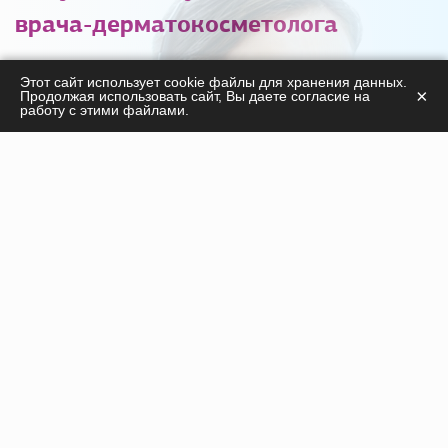
врача-дерматокосметолога
С удовольствием ответим на ваши вопросы
Этот сайт использует cookie файлы для хранения данных.
×
Продолжая использовать сайт, Вы даете согласие на
касательно
работу с этими файлами.
продукции, курсов, а также дадим необходимые
рекомендации!
ПОЛУЧИТЬ КОНСУЛЬТАЦИЮ
Инъекционные препараты
Нити
Оборудование