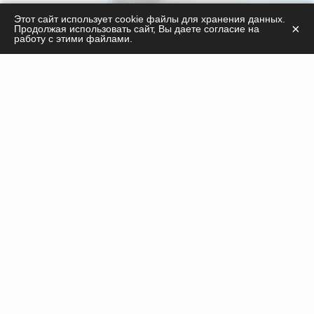
С удовольствием ответим на ваши вопросы
Этот сайт использует cookie файлы для хранения данных.
×
Продолжая использовать сайт, Вы даете согласие на
касательно
работу с этими файлами.
продукции, курсов, а также дадим необходимые
рекомендации!
ПОЛУЧИТЬ КОНСУЛЬТАЦИЮ
Инъекционные препараты
Нити
Оборудование
Пилинги
Расходные материалы