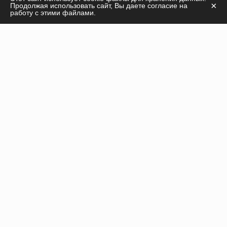
×
Продолжая использовать сайт, Вы даете согласие на
касательно
работу с этими файлами.
продукции, курсов, а также дадим необходимые
рекомендации!
ПОЛУЧИТЬ КОНСУЛЬТАЦИЮ
Инъекционные препараты
Нити
Оборудование
Пилинги
Расходные материалы