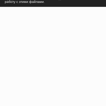
работу с этими файлами.
продукции, курсов, а также дадим необходимые
рекомендации!
ПОЛУЧИТЬ КОНСУЛЬТАЦИЮ
Инъекционные препараты
Нити
Оборудование
Пилинги
Расходные материалы
Каталог продукции