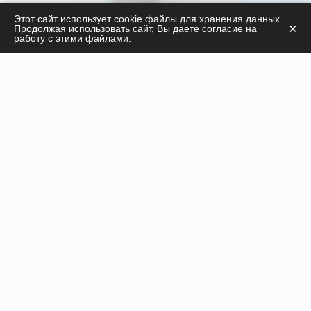
С удовольствием ответим на ваши вопросы
Этот сайт использует cookie файлы для хранения данных.
×
Продолжая использовать сайт, Вы даете согласие на
касательно
работу с этими файлами.
продукции, курсов, а также дадим необходимые
рекомендации!
ПОЛУЧИТЬ КОНСУЛЬТАЦИЮ
Инъекционные препараты
Нити
Оборудование
Пилинги
Расходные материалы