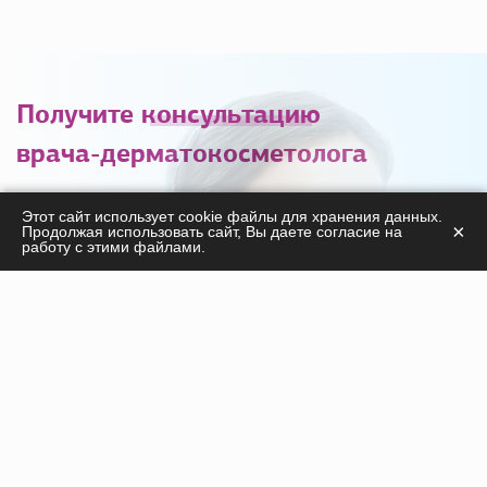
Получите
консультацию
врача-дерматокосметолога
С удовольствием ответим на ваши вопросы
Этот сайт использует cookie файлы для хранения данных.
×
Продолжая использовать сайт, Вы даете согласие на
касательно
работу с этими файлами.
продукции, курсов, а также дадим необходимые
рекомендации!
ПОЛУЧИТЬ КОНСУЛЬТАЦИЮ