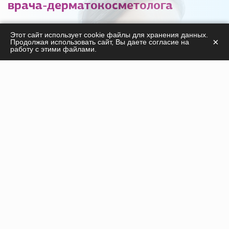
врача-дерматокосметолога
С удовольствием ответим на ваши вопросы
Этот сайт использует cookie файлы для хранения данных.
×
Продолжая использовать сайт, Вы даете согласие на
касательно
работу с этими файлами.
продукции, курсов, а также дадим необходимые
рекомендации!
ПОЛУЧИТЬ КОНСУЛЬТАЦИЮ
Инъекционные препараты
Нити
Оборудование
Пилинги