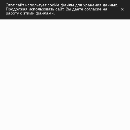
С удовольствием ответим на ваши вопросы
Этот сайт использует cookie файлы для хранения данных.
×
Продолжая использовать сайт, Вы даете согласие на
касательно
работу с этими файлами.
продукции, курсов, а также дадим необходимые
рекомендации!
ПОЛУЧИТЬ КОНСУЛЬТАЦИЮ
Инъекционные препараты
Нити
Оборудование
Пилинги
Расходные материалы