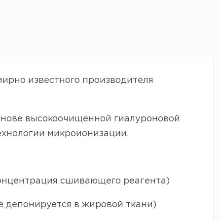
мирно известного производителя
основе высокоочищенной гиалуроновой
ехнологии микроионизации.
онцентрация сшивающего реагента)
е депонируется в жировой ткани)