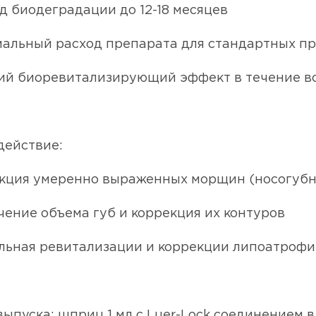
д биодеградации до 12-18 месяцев
мальный расход препарата для стандартных пр
кий биоревитализирующий эффект в течение в
действие:
екция умеренно выраженных морщин (носогубн
чение объема губ и коррекция их контуров
ельная ревитализации и коррекции липоатроф
ыпуска: шприц 1 мл с Luer-Lock соединением в