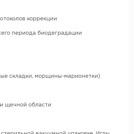
отоколов коррекции
сего периода биодеградации
ые складки, морщины-марионетки)
ии щечной области
 стерильной вакуумной упаковке. Иглы