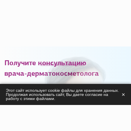
Получите
консультацию
врача-дерматокосметолога
С удовольствием ответим на ваши вопросы
Этот сайт использует cookie файлы для хранения данных.
×
Продолжая использовать сайт, Вы даете согласие на
касательно
работу с этими файлами.
продукции, курсов, а также дадим необходимые
рекомендации!