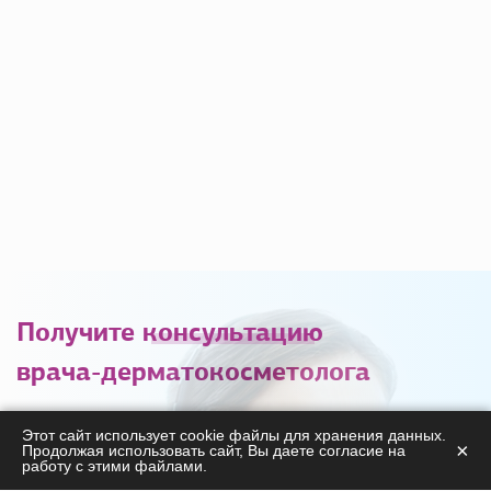
Получите
консультацию
врача-дерматокосметолога
С удовольствием ответим на ваши вопросы
Этот сайт использует cookie файлы для хранения данных.
×
Продолжая использовать сайт, Вы даете согласие на
касательно
работу с этими файлами.
продукции, курсов, а также дадим необходимые