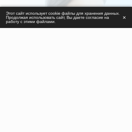
С удовольствием ответим на ваши вопросы
Этот сайт использует cookie файлы для хранения данных.
×
Продолжая использовать сайт, Вы даете согласие на
касательно
работу с этими файлами.
продукции, курсов, а также дадим необходимые
рекомендации!
ПОЛУЧИТЬ КОНСУЛЬТАЦИЮ
Инъекционные препараты
Нити
Оборудование
Пилинги