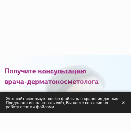
Получите
консультацию
врача-дерматокосметолога
С удовольствием ответим на ваши вопросы
Этот сайт использует cookie файлы для хранения данных.
×
Продолжая использовать сайт, Вы даете согласие на
касательно
работу с этими файлами.
продукции, курсов, а также дадим необходимые
рекомендации!