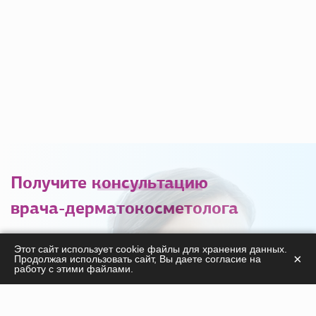
Получите
консультацию
врача-дерматокосметолога
С удовольствием ответим на ваши вопросы
Этот сайт использует cookie файлы для хранения данных.
×
Продолжая использовать сайт, Вы даете согласие на
касательно
работу с этими файлами.
продукции, курсов, а также дадим необходимые
рекомендации!