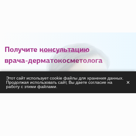
Получите
консультацию
врача-дерматокосметолога
С удовольствием ответим на ваши вопросы
Этот сайт использует cookie файлы для хранения данных.
×
Продолжая использовать сайт, Вы даете согласие на
касательно
работу с этими файлами.
продукции, курсов, а также дадим необходимые
рекомендации!
ПОЛУЧИТЬ КОНСУЛЬТАЦИЮ