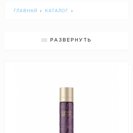
ГЛАВНАЯ
›
КАТАЛОГ
›
ПРОФЕССИОНАЛЬНАЯ КОСМЕТИКА
РАЗВЕРНУТЬ
SOPHIE'S GARDEN
›
PHYTO CELLULAIRE
PHYTO CELLULAR FLUID /
ФИТОКЛЕТОЧНАЯ УВЛАЖНЯЮЩАЯ
МАТИРУЮЩАЯ ЭМУЛЬСИЯ