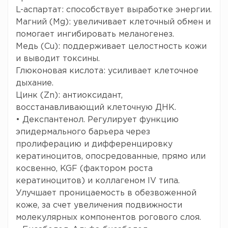
L-аспартат: способствует выработке энергии.
Mагний (Mg): увеличивает клеточный обмен и
помогает ингибировать меланогенез.
Mедь (Cu): поддерживает целостность кожи
и выводит токсины.
Глюконовая кислота: усиливает клеточное
дыхание.
Цинк (Zn): антиоксидант,
восстанавливающий клеточную ДНК.
• Декспантенол. Регулирует функцию
эпидермального барьера через
пролиферацию и дифференцировку
кератиноцитов, опосредованные, прямо или
косвенно, KGF (фактором роста
кератиноцитов) и коллагеном IV типа.
Улучшает проницаемость в обезвоженной
коже, за счет увеличения подвижности
молекулярных компонентов рогового слоя.