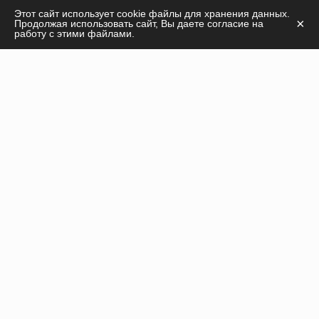
С удовольствием ответим на ваши вопросы
Этот сайт использует cookie файлы для хранения данных.
×
Продолжая использовать сайт, Вы даете согласие на
касательно
работу с этими файлами.
продукции, курсов, а также дадим необходимые
рекомендации!
ПОЛУЧИТЬ КОНСУЛЬТАЦИЮ
Инъекционные препараты
Нити
Оборудование
Пилинги
Расходные материалы