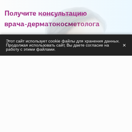
Получите
консультацию
врача-дерматокосметолога
С удовольствием ответим на ваши вопросы
Этот сайт использует cookie файлы для хранения данных.
×
Продолжая использовать сайт, Вы даете согласие на
касательно
работу с этими файлами.
продукции, курсов, а также дадим необходимые
рекомендации!
ПОЛУЧИТЬ КОНСУЛЬТАЦИЮ
Инъекционные препараты
Нити