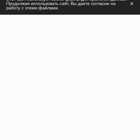
×
Продолжая использовать сайт, Вы даете согласие на
касательно
работу с этими файлами.
продукции, курсов, а также дадим необходимые
рекомендации!
ПОЛУЧИТЬ КОНСУЛЬТАЦИЮ
Инъекционные препараты
Нити
Оборудование
Пилинги
Расходные материалы