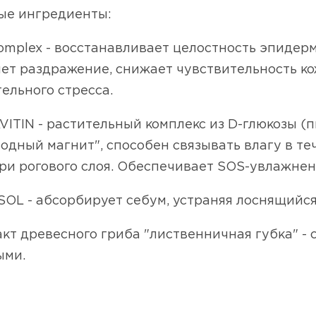
ые ингредиенты:
omplex - восстанавливает целостность эпидерм
ет раздражение, снижает чувствительность ко
ельного стресса.
VITIN - растительный комплекс из D-глюкозы (
Водный магнит", способен связывать влагу в т
ри рогового слоя. Обеспечивает SOS-увлажнен
OL - абсорбирует себум, устраняя лоснящийся
акт древесного гриба "лиственничная губка" - 
ыми.