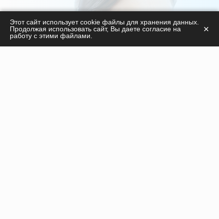
С удовольствием ответим на ваши вопросы
Этот сайт использует cookie файлы для хранения данных.
×
Продолжая использовать сайт, Вы даете согласие на
касательно
работу с этими файлами.
продукции, курсов, а также дадим необходимые
рекомендации!
ПОЛУЧИТЬ КОНСУЛЬТАЦИЮ
Инъекционные препараты
Нити
Оборудование
Пилинги