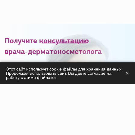
Получите
консультацию
врача-дерматокосметолога
С удовольствием ответим на ваши вопросы
Этот сайт использует cookie файлы для хранения данных.
×
Продолжая использовать сайт, Вы даете согласие на
касательно
работу с этими файлами.
продукции, курсов, а также дадим необходимые
рекомендации!
ПОЛУЧИТЬ КОНСУЛЬТАЦИЮ