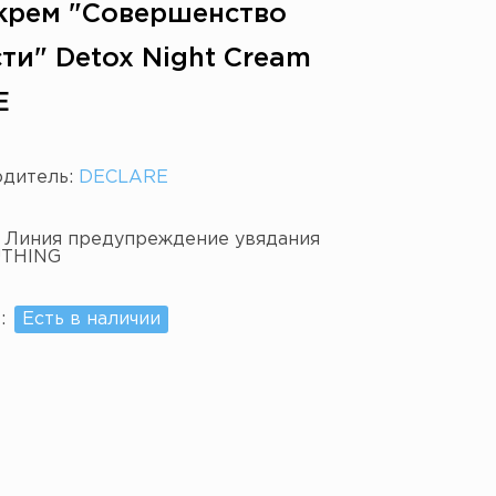
крем "Совершенство
ти" Detox Night Cream
E
одитель:
DECLARE
:
Линия предупреждение увядания
THING
е:
Есть в наличии