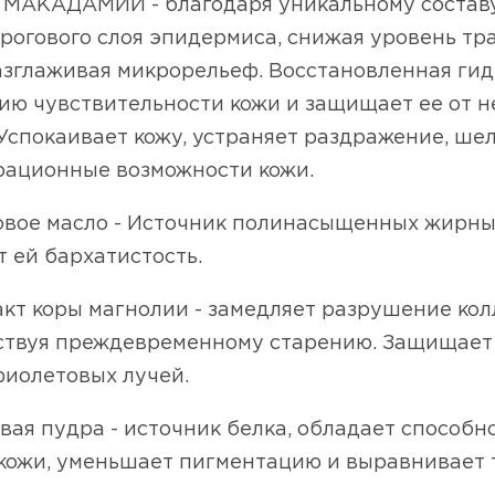
о МАКАДАМИИ - благодаря уникальному состав
рогового слоя эпидермиса, снижая уровень тр
азглаживая микрорельеф. Восстановленная ги
ию чувствительности кожи и защищает ее от 
 Успокаивает кожу, устраняет раздражение, ш
рационные возможности кожи.
овое масло - Источник полинасыщенных жирных
 ей бархатистость.
акт коры магнолии - замедляет разрушение кол
ствуя преждевременному старению. Защищает 
фиолетовых лучей.
вая пудра - источник белка, обладает способ
кожи, уменьшает пигментацию и выравнивает 