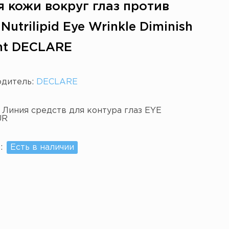
я кожи вокруг глаз против
utrilipid Eye Wrinkle Diminish
nt DECLARE
одитель:
DECLARE
:
Линия средств для контура глаз EYE
UR
е:
Есть в наличии