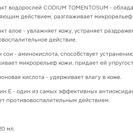
ракт водорослей CODIUM TOMENTOSUM - облад
яющим действием, разглаживает микрорельеф и
акт алое - увлажняет кожу, устраняет раздраж
овоспалительное действие.
н сои - аминокислота, способствует устранению
ивает микрорельеф кожи, придает ей упругость
роновая кислота - удерживает влагу в коже.
мин Е - один из самых эффективных антиоксид
ет противовоспалительным действием.
0 мл.