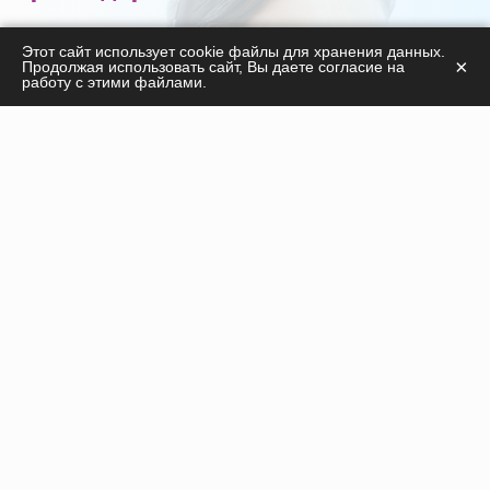
С удовольствием ответим на ваши вопросы
Этот сайт использует cookie файлы для хранения данных.
×
Продолжая использовать сайт, Вы даете согласие на
касательно
работу с этими файлами.
продукции, курсов, а также дадим необходимые
рекомендации!
ПОЛУЧИТЬ КОНСУЛЬТАЦИЮ
Инъекционные препараты
Нити
Оборудование
Пилинги