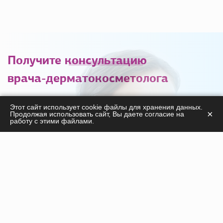
Получите
консультацию
врача-дерматокосметолога
С удовольствием ответим на ваши вопросы
Этот сайт использует cookie файлы для хранения данных.
×
Продолжая использовать сайт, Вы даете согласие на
касательно
работу с этими файлами.
продукции, курсов, а также дадим необходимые
рекомендации!
ПОЛУЧИТЬ КОНСУЛЬТАЦИЮ