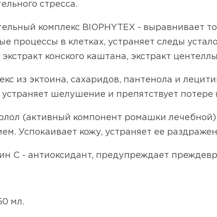
ельного стресса.
тельный комплекс BIOPHYTEX - выравнивает то
е процессы в клетках, устраняет следы устало
 экстракт конского каштана, экстракт центеллы
екс из эктоина, сахаридов, пантенола и леци
 устраняет шелушение и препятствует потере 
болол (активный компонент ромашки лечебной)
ем. Успокаивает кожу, устраняет ее раздраже
ин С - антиоксидант, предупреждает преждев
0 мл.