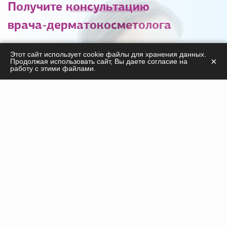
Получите
консультацию
врача-дерматокосметолога
С удовольствием ответим на ваши вопросы
Этот сайт использует cookie файлы для хранения данных.
×
Продолжая использовать сайт, Вы даете согласие на
касательно
работу с этими файлами.
продукции, курсов, а также дадим необходимые
рекомендации!
ПОЛУЧИТЬ КОНСУЛЬТАЦИЮ
Инъекционные препараты
Нити
Оборудование