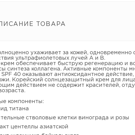
ПИСАНИЕ ТОВАРА
олноценно ухаживает за кожей, одновременно 
твия ультрафиолетовых лучей А и В.
-крем обеспечивает быструю регенерацию и во
сы синтеза коллагена. Активные компоненты 
 SPF 40 оказывают антиоксидантное действие,
кожи. Корейский солнцезащитный крем для лиц
щим действием не содержит красителей, отдуш
возраста.
ые компоненты:
ид титана
тельные стволовые клетки винограда и розы
акт центеллы азиатской