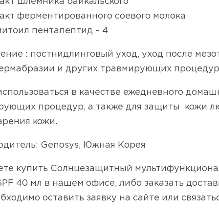
акт шлемника байкальского
акт ферментированного соевого молока
итоил пентапептид – 4
ние : постнидлинговый уход, уход после мезо
ермабразии и других травмирующих процедур
спользоваться в качестве ежедневного домашн
рующих процедур, а также для защиты кожи лю
арения кожи.
одитель: Genosys, Южная Корея
ете купить Солнцезащитный мультифункциональ
PF 40 мл в нашем офисе, либо заказать достав
бходимо оставить заявку на сайте или связатьс