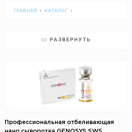
ГЛАВНАЯ
›
КАТАЛОГ
›
ПРОФЕССИОНАЛЬНАЯ КОСМЕЦЕВТИКА
РАЗВЕРНУТЬ
GENOSYS
›
ПРОФЕССИОНАЛЬНАЯ
ОТБЕЛИВАЮЩАЯ НАНО СЫВОРОТКА
GENOSYS SWS POWER SOLUTION KIT 2
МЛ*10 АМПУЛ
Профессиональная отбеливающая
нано сыворотка GENOSYS SWS