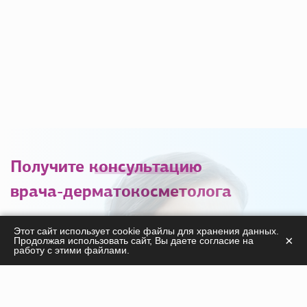
Получите
консультацию
врача-дерматокосметолога
С удовольствием ответим на ваши вопросы
Этот сайт использует cookie файлы для хранения данных.
×
Продолжая использовать сайт, Вы даете согласие на
касательно
работу с этими файлами.
продукции, курсов, а также дадим необходимые
рекомендации!