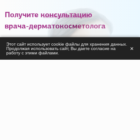
Получите
консультацию
врача-дерматокосметолога
С удовольствием ответим на ваши вопросы
Этот сайт использует cookie файлы для хранения данных.
×
Продолжая использовать сайт, Вы даете согласие на
касательно
работу с этими файлами.
продукции, курсов, а также дадим необходимые
рекомендации!
ПОЛУЧИТЬ КОНСУЛЬТАЦИЮ
Инъекционные препараты
Нити