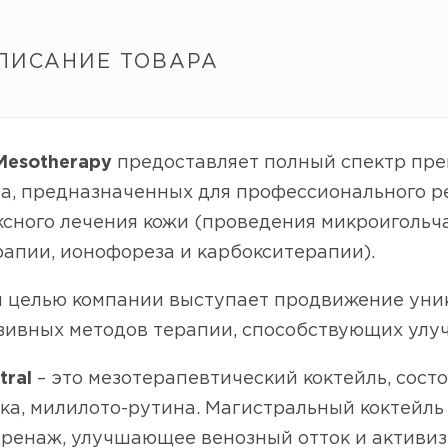
ПИСАНИЕ ТОВАРА
Mesotherapy
предоставляет полный спектр пре
ва, предназначенных для профессионального р
сного лечения кожи (проведения микроигольч
апии, ионофореза и карбокситерапии).
й целью компании выступает продвижение ун
зивных методов терапии, способствующих улуч
tral
– это мезотерапевтический коктейль, состо
а, милилото-рутина. Магистральный коктейль
ренаж, улучшающее венозный отток и активи