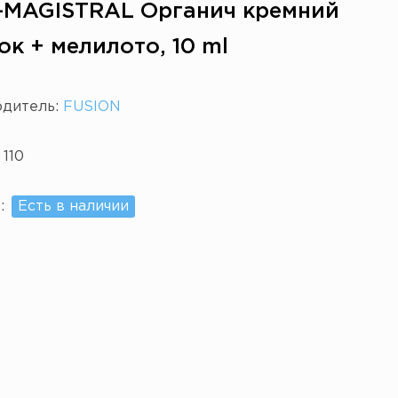
F-MAGISTRAL Органич кремний
к + мелилото, 10 ml
одитель:
FUSION
:
110
е:
Есть в наличии