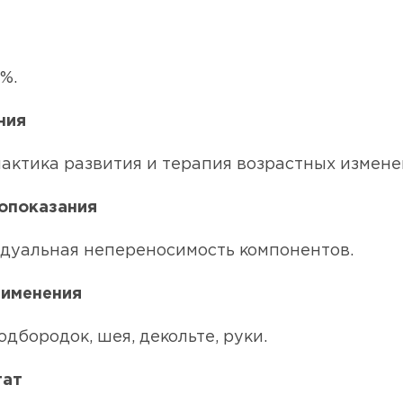
%.
ния
актика развития и терапия возрастных измене
опоказания
дуальная непереносимость компонентов.
рименения
одбородок, шея, декольте, руки.
тат