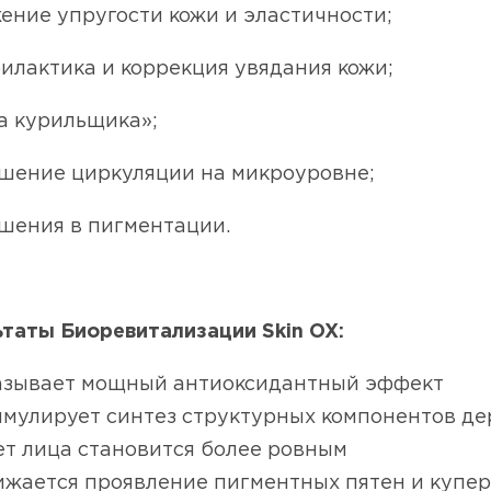
ение упругости кожи и эластичности;
илактика и коррекция увядания кожи;
а курильщика»;
шение циркуляции на микроуровне;
шения в пигментации.
таты Биоревитализации Skin OX:
ывает мощный антиоксидантный эффект
улирует синтез структурных компонентов дер
 лица становится более ровным
ается проявление пигментных пятен и купер